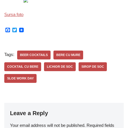
Sursa foto
F
T
a
w
c
i
e
t
b
t
o
e
Tags:
BEER COCKTAILS
BERE CU MURE
o
r
k
COCKTAIL CU BERE
LICHIOR DE SOC
SIROP DE SOC
SLOE WORK DAY
Leave a Reply
Your email address will not be published.
Required fields