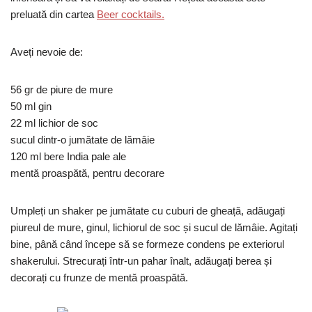
preluată din cartea
Beer cocktails.
Aveți nevoie de:
56 gr de piure de mure
50 ml gin
22 ml lichior de soc
sucul dintr-o jumătate de lămâie
120 ml bere India pale ale
mentă proaspătă, pentru decorare
Umpleți un shaker pe jumătate cu cuburi de gheață, adăugați
piureul de mure, ginul, lichiorul de soc și sucul de lămâie. Agitați
bine, până când începe să se formeze condens pe exteriorul
shakerului. Strecurați într-un pahar înalt, adăugați berea și
decorați cu frunze de mentă proaspătă.