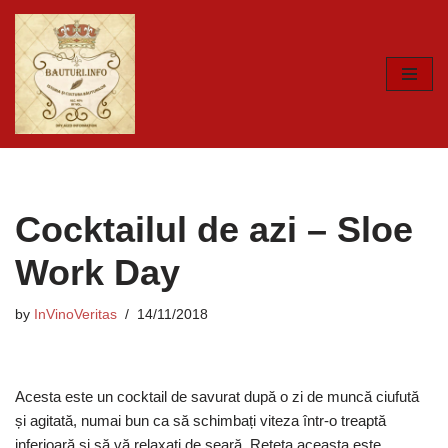
Skip
to
content
Cocktailul de azi – Sloe
Work Day
by
InVinoVeritas
14/11/2018
Acesta este un cocktail de savurat după o zi de muncă ciufută
și agitată, numai bun ca să schimbați viteza într-o treaptă
inferioară și să vă relaxați de seară. Rețeta aceasta este