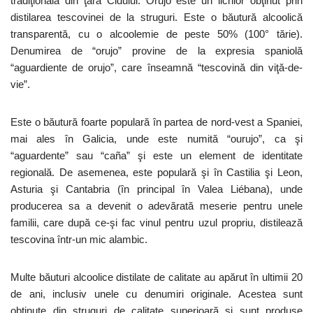
tradiţională din ţara Cidului. Orujo este un lichior obţinut prin
distilarea tescovinei de la struguri. Este o băutură alcoolică
transparentă, cu o alcoolemie de peste 50% (100° tărie).
Denumirea de “orujo” provine de la expresia spaniolă
“aguardiente de orujo”, care înseamnă “tescovină din viţă-de-
vie”.
Este o băutură foarte populară în partea de nord-vest a Spaniei,
mai ales în Galicia, unde este numită “ourujo”, ca şi
“aguardente” sau “caña” şi este un element de identitate
regională. De asemenea, este populară şi în Castilia şi Leon,
Asturia şi Cantabria (în principal în Valea Liébana), unde
producerea sa a devenit o adevărată meserie pentru unele
familii, care după ce-şi fac vinul pentru uzul propriu, distilează
tescovina într-un mic alambic.
Multe băuturi alcoolice distilate de calitate au apărut în ultimii 20
de ani, inclusiv unele cu denumiri originale. Acestea sunt
obţinute din struguri de calitate superioară şi sunt produse