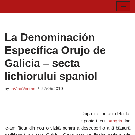
Skip
to
content
La Denominación
Específica Orujo de
Galicia – secta
lichiorului spaniol
by
InVinoVeritas
27/05/2010
După ce ne-au delectat
spaniolii cu
sangria
lor,
le-am făcut din nou o vizită pentru a descoperi o altă băutură