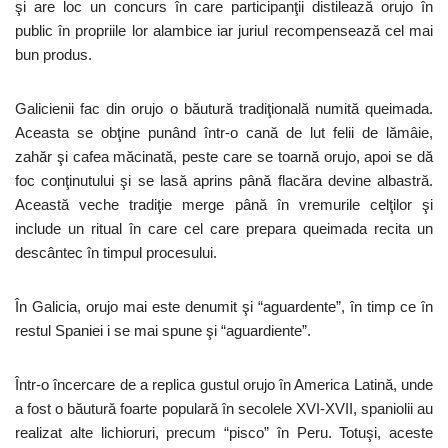
şi are loc un concurs în care participanţii distilează orujo în
public în propriile lor alambice iar juriul recompensează cel mai
bun produs.
Galicienii fac din orujo o băutură tradiţională numită queimada.
Aceasta se obţine punând într-o cană de lut felii de lămâie,
zahăr şi cafea măcinată, peste care se toarnă orujo, apoi se dă
foc conţinutului şi se lasă aprins până flacăra devine albastră.
Această veche tradiţie merge până în vremurile celţilor şi
include un ritual în care cel care prepara queimada recita un
descântec în timpul procesului.
În Galicia, orujo mai este denumit şi “aguardente”, în timp ce în
restul Spaniei i se mai spune şi “aguardiente”.
Într-o încercare de a replica gustul orujo în America Latină, unde
a fost o băutură foarte populară în secolele XVI-XVII, spaniolii au
realizat alte lichioruri, precum “pisco” în Peru. Totuşi, aceste