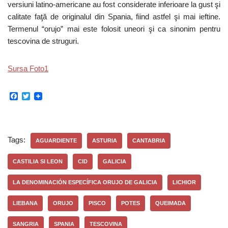
versiuni latino-americane au fost considerate inferioare la gust şi
calitate faţă de originalul din Spania, fiind astfel şi mai ieftine.
Termenul “orujo” mai este folosit uneori şi ca sinonim pentru
tescovina de struguri.
Sursa Foto1
F
T
a
w
c
i
e
t
b
t
o
e
Tags:
AGUARDIENTE
ASTURIA
CANTABRIA
o
r
k
CASTILIA SI LEON
CID
GALICIA
LA DENOMINACIÓN ESPECÍFICA ORUJO DE GALICIA
LICHIOR
LIEBANA
ORUJO
PISCO
POTES
QUEIMADA
SANGRIA
SPANIA
TESCOVINA