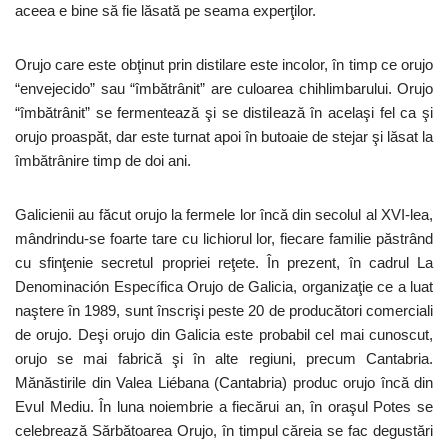
aceea e bine să fie lăsată pe seama experţilor.
Orujo care este obţinut prin distilare este incolor, în timp ce orujo
“envejecido” sau “îmbătrânit” are culoarea chihlimbarului. Orujo
“îmbătrânit” se fermentează şi se distilează în acelaşi fel ca şi
orujo proaspăt, dar este turnat apoi în butoaie de stejar şi lăsat la
îmbătrânire timp de doi ani.
Galicienii au făcut orujo la fermele lor încă din secolul al XVI-lea,
mândrindu-se foarte tare cu lichiorul lor, fiecare familie păstrând
cu sfinţenie secretul propriei reţete. În prezent, în cadrul La
Denominación Específica Orujo de Galicia, organizaţie ce a luat
naştere în 1989, sunt înscrişi peste 20 de producători comerciali
de orujo. Deşi orujo din Galicia este probabil cel mai cunoscut,
orujo se mai fabrică şi în alte regiuni, precum Cantabria.
Mănăstirile din Valea Liébana (Cantabria) produc orujo încă din
Evul Mediu. În luna noiembrie a fiecărui an, în oraşul Potes se
celebrează Sărbătoarea Orujo, în timpul căreia se fac degustări