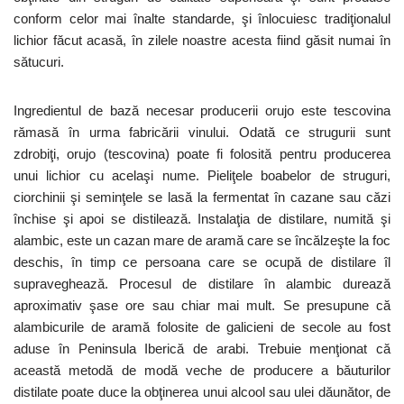
conform celor mai înalte standarde, şi înlocuiesc tradiţionalul
lichior făcut acasă, în zilele noastre acesta fiind găsit numai în
sătucuri.
Ingredientul de bază necesar producerii orujo este tescovina
rămasă în urma fabricării vinului. Odată ce strugurii sunt
zdrobiţi, orujo (tescovina) poate fi folosită pentru producerea
unui lichior cu acelaşi nume. Pieliţele boabelor de struguri,
ciorchinii şi seminţele se lasă la fermentat în cazane sau căzi
închise şi apoi se distilează. Instalaţia de distilare, numită şi
alambic, este un cazan mare de aramă care se încălzeşte la foc
deschis, în timp ce persoana care se ocupă de distilare îl
supraveghează. Procesul de distilare în alambic durează
aproximativ şase ore sau chiar mai mult. Se presupune că
alambicurile de aramă folosite de galicieni de secole au fost
aduse în Peninsula Iberică de arabi. Trebuie menţionat că
această metodă de modă veche de producere a băuturilor
distilate poate duce la obţinerea unui alcool sau ulei dăunător, de