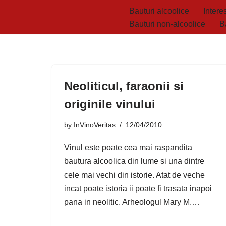
Bauturi alcoolice
Interes
Bauturi non-alcoolice
B
Skip
to
content
Neoliticul, faraonii si
originile vinului
by
InVinoVeritas
12/04/2010
Vinul este poate cea mai raspandita
bautura alcoolica din lume si una dintre
cele mai vechi din istorie. Atat de veche
incat poate istoria ii poate fi trasata inapoi
pana in neolitic. Arheologul Mary M.…