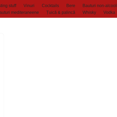
ting stuff
Vinuri
Cocktails
Bere
Bauturi non-alcool
auturi mediteraneene
Țuică & palincă
Whisky
Vodka