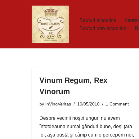
Skip
Bauturi alcoolice
Interes
to
Bauturi non-alcoolice
B
content
Vinum Regum, Rex
Vinorum
by
InVinoVeritas
10/05/2010
1 Comment
Despre vecinii noştri unguri nu avem
întotdeauna numai gânduri bune, deşi ţara
lor, aşa pustă şi câmp cum o percepem noi,