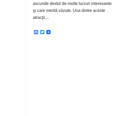
ascunde destul de multe lucruri interesante
şi care merită văzute. Una dintre aceste
atracţii…
F
T
a
w
c
i
e
t
b
t
o
e
o
r
k