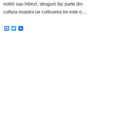
nobili sau hibrizi, strugurii fac parte din
cultura noastra iar cultivarea lor este o…
F
T
a
w
c
i
e
t
b
t
o
e
o
r
k