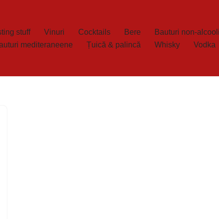
ting stuff
Vinuri
Cocktails
Bere
Bauturi non-alcool
auturi mediteraneene
Țuică & palincă
Whisky
Vodka