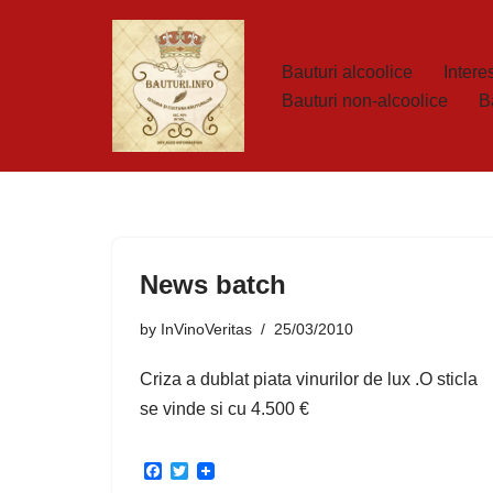
Skip
Bauturi alcoolice
Interes
to
Bauturi non-alcoolice
B
content
News batch
by
InVinoVeritas
25/03/2010
Criza a dublat piata vinurilor de lux .O sticla
se vinde si cu 4.500 €
F
T
a
w