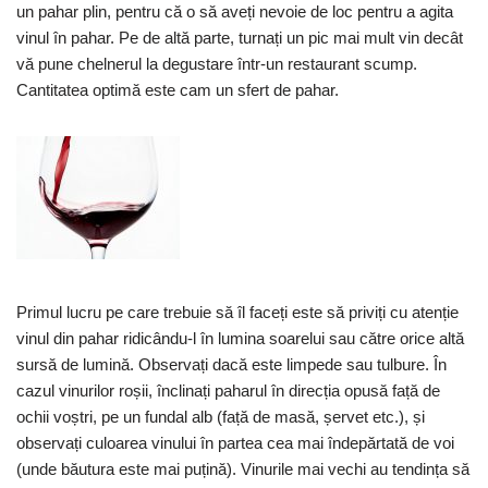
un pahar plin, pentru că o să aveți nevoie de loc pentru a agita
vinul în pahar. Pe de altă parte, turnați un pic mai mult vin decât
vă pune chelnerul la degustare într-un restaurant scump.
Cantitatea optimă este cam un sfert de pahar.
Primul lucru pe care trebuie să îl faceți este să priviți cu atenție
vinul din pahar ridicându-l în lumina soarelui sau către orice altă
sursă de lumină. Observați dacă este limpede sau tulbure. În
cazul vinurilor roșii, înclinați paharul în direcția opusă față de
ochii voștri, pe un fundal alb (față de masă, șervet etc.), și
observați culoarea vinului în partea cea mai îndepărtată de voi
(unde băutura este mai puțină). Vinurile mai vechi au tendința să