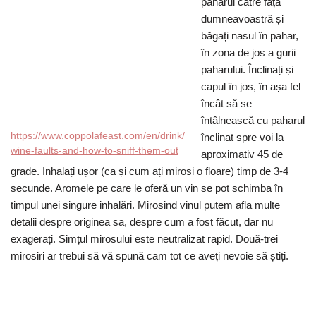
paharul către fața
dumneavoastră și
băgați nasul în pahar,
în zona de jos a gurii
paharului. Înclinați și
capul în jos, în așa fel
încât să se
întâlnească cu paharul
https://www.coppolafeast.com/en/drink/
înclinat spre voi la
wine-faults-and-how-to-sniff-them-out
aproximativ 45 de
grade. Inhalați ușor (ca și cum ați mirosi o floare) timp de 3-4
secunde. Aromele pe care le oferă un vin se pot schimba în
timpul unei singure inhalări. Mirosind vinul putem afla multe
detalii despre originea sa, despre cum a fost făcut, dar nu
exagerați. Simțul mirosului este neutralizat rapid. Două-trei
mirosiri ar trebui să vă spună cam tot ce aveți nevoie să știți.