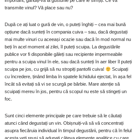
important, gândiți-vă la gusturile pe care le simțiți. Ce vă
transmite vinul? Vă place sau nu?
După ce ați luat o gură de vin, o puteți înghiți – cea mai bună
opțiune dacă sunteți în compania cuiva – sau, dacă degustați
mai multe vinuri cu aceeași ocazie sau dacă în mod normal nu
beți în acel moment al zilei, îl puteți scuipa. La degustările
publice vor fi disponibile găleți sau recipiente impermeabile
pentru a scuipa vinul în ele, sau dacă sunteți în aer liber îl puteți
scuipa pe jos, cu grijă să nu stropiți pantofii cuiva!
Scuipați
cu încredere, ținând limba în spatele lichidului ejectat, în așa fel
încât să evitați să vi se scurgă pe bărbie. Mare atenție să
scuipați mereu în jos, pentru că scopul nu este să stingeți un
foc.
Sunt cinci elemente principale pe care trebuie să le căutați
atunci când degustați un vin. Obișnuiți-vă să vă concentrați
asupra fiecăruia individual în timpul degustării, pentru că în felul
acesta veți reuși să adunați câteva elemente analitice cu care