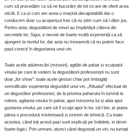
cum să procedăm ca să ne bucurăm de tot ce are de oferit acea
sticlă. E ca și cum am avea o mașină decapotabilă dar o
conducem doar cu acoperișul tras că nu știm cum să-l dăm jos.
Pentru asta, degustătorii de vinuri au împărtășit câteva din
secretele lor. Sigur, e nevoie de foarte multă experiență ca să
ajungem la nivelul lor, dar asta nu înseamnă că nu putem face
pașii corecți în degustarea unui vin.
Toate acele adulmecări (mirosiri), agitări de pahar și scuipatul
vinului pe care le vedem la degustătorii profesioniști nu sunt
doar „for show”: toate acele gesturi chiar pot îmbogăți
semnificativ experiența degustării unui vin. „Ritualul” efectuat de
un degustător profesionist, de la privirea paharului în lumină la
rotirea, agitarea vinului în pahar, apoi mirosirea lui și abia apoi
gustarea vinului, pe care să îl scuipi apoi în loc să-l bei, ar putea
părea o procedură misterioasă și extrem de tehnică. Cu toate
acestea, când toți acești pași sunt explicați pe îndelete, ei devin
foarte logici. Prin urmare, atunci când degustați un vin, nu turnați