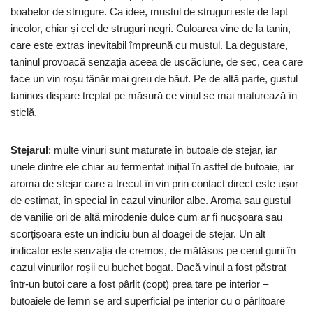
boabelor de strugure. Ca idee, mustul de struguri este de fapt
incolor, chiar și cel de struguri negri. Culoarea vine de la tanin,
care este extras inevitabil împreună cu mustul. La degustare,
taninul provoacă senzația aceea de uscăciune, de sec, cea care
face un vin roșu tânăr mai greu de băut. Pe de altă parte, gustul
taninos dispare treptat pe măsură ce vinul se mai maturează în
sticlă.
Stejarul
: multe vinuri sunt maturate în butoaie de stejar, iar
unele dintre ele chiar au fermentat inițial în astfel de butoaie, iar
aroma de stejar care a trecut în vin prin contact direct este ușor
de estimat, în special în cazul vinurilor albe. Aroma sau gustul
de vanilie ori de altă mirodenie dulce cum ar fi nucșoara sau
scorțișoara este un indiciu bun al doagei de stejar. Un alt
indicator este senzația de cremos, de mătăsos pe cerul gurii în
cazul vinurilor roșii cu buchet bogat. Dacă vinul a fost păstrat
într-un butoi care a fost pârlit (copt) prea tare pe interior –
butoaiele de lemn se ard superficial pe interior cu o pârlitoare