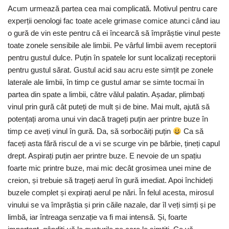
Acum urmează partea cea mai complicată. Motivul pentru care
experții oenologi fac toate acele grimase comice atunci când iau
o gură de vin este pentru că ei încearcă să împrăștie vinul peste
toate zonele sensibile ale limbii. Pe vârful limbii avem receptorii
pentru gustul dulce. Puțin în spatele lor sunt localizați receptorii
pentru gustul sărat. Gustul acid sau acru este simțit pe zonele
laterale ale limbii, în timp ce gustul amar se simte tocmai în
partea din spate a limbii, către vălul palatin. Așadar, plimbați
vinul prin gură cât puteți de mult și de bine. Mai mult, ajută să
potențați aroma unui vin dacă trageți puțin aer printre buze în
timp ce aveți vinul în gură. Da, să sorbocăiți puțin
Ca să
faceți asta fără riscul de a vi se scurge vin pe bărbie, țineți capul
drept. Aspirați puțin aer printre buze. E nevoie de un spațiu
foarte mic printre buze, mai mic decât grosimea unei mine de
creion, și trebuie să trageți aerul în gură imediat. Apoi închideți
buzele complet și expirați aerul pe nări. În felul acesta, mirosul
vinului se va împrăștia și prin căile nazale, dar îl veți simți și pe
limbă, iar întreaga senzație va fi mai intensă. Și, foarte