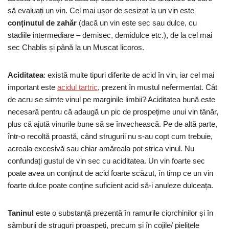
să evaluați un vin. Cel mai ușor de sesizat la un vin este
conținutul de zahăr
(dacă un vin este sec sau dulce, cu
stadiile intermediare – demisec, demidulce etc.), de la cel mai
sec Chablis și până la un Muscat licoros.
Aciditatea
: există multe tipuri diferite de acid în vin, iar cel mai
important este
acidul tartric
, prezent în mustul nefermentat. Cât
de acru se simte vinul pe marginile limbii? Aciditatea bună este
necesară pentru că adaugă un pic de prospețime unui vin tânăr,
plus că ajută vinurile bune să se învechească. Pe de altă parte,
într-o recoltă proastă, când strugurii nu s-au copt cum trebuie,
acreala excesivă sau chiar amăreala pot strica vinul. Nu
confundați gustul de vin sec cu aciditatea. Un vin foarte sec
poate avea un conținut de acid foarte scăzut, în timp ce un vin
foarte dulce poate conține suficient acid să-i anuleze dulceața.
Taninul
este o substanță prezentă în ramurile ciorchinilor și în
sâmburii de struguri proaspeți, precum și în cojile/ pielițele