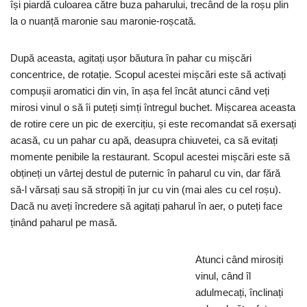
își piardă culoarea către buza paharului, trecând de la roșu plin
la o nuanță maronie sau maronie-roșcată.
După aceasta, agitați ușor băutura în pahar cu mișcări
concentrice, de rotație. Scopul acestei mișcări este să activați
compușii aromatici din vin, în așa fel încât atunci când veți
mirosi vinul o să îi puteți simți întregul buchet. Mișcarea aceasta
de rotire cere un pic de exercițiu, și este recomandat să exersați
acasă, cu un pahar cu apă, deasupra chiuvetei, ca să evitați
momente penibile la restaurant. Scopul acestei mișcări este să
obțineți un vârtej destul de puternic în paharul cu vin, dar fără
să-l vărsați sau să stropiți în jur cu vin (mai ales cu cel roșu).
Dacă nu aveți încredere să agitați paharul în aer, o puteți face
ținând paharul pe masă.
Atunci când mirosiți
vinul, când îl
adulmecați, înclinați