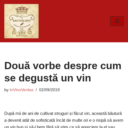
Skip
to
content
Două vorbe despre cum
se degustă un vin
by
InVinoVeritas
02/09/2019
După mii de ani de cultivat struguri și făcut vin, această băutură
a devenit atât de sofisticată încât de multe ori e o risipă să avem
un vin bun și să-l bem fără să știm ce să apreciem la el sau