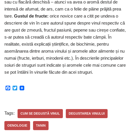
sau cu flacără deschisă – atunci va avea o aromă destul de
intensă de afumat, de ars, cam ca o felie de pâine prăjită prea
tare.
Gustul de fructe:
orice novice care a citit pe undeva o
descriere de vin în care autorul spune despre vinul respectiv că
are gust de zmeură, fructul pasiunii, pepene sau cireșe confiate,
s-ar putea să creadă că autorul respectiv bate câmpii. În
realitate, există explicații științifice, de biochimie, pentru
asemănarea dintre aroma vinului și aromele altor alimente și nu
numai (fructe, ierburi, mirodenii etc.). În descrierile principalelor
soiuri de struguri sunt indicate și aromele cele mai comune care
se pot întâlni în vinurile făcute din acei struguri.
F
T
a
w
c
i
e
t
b
t
o
e
Tags:
CUM SE DEGUSTĂ VINUL
DEGUSTAREA VINULUI
o
r
k
OENOLOGIE
TANIN