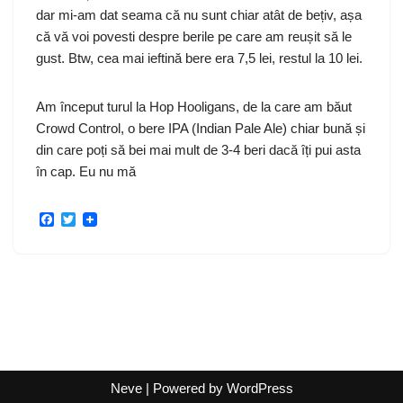
dar mi-am dat seama că nu sunt chiar atât de bețiv, așa
că vă voi povesti despre berile pe care am reușit să le
gust. Btw, cea mai ieftină bere era 7,5 lei, restul la 10 lei.
Am început turul la
Hop Hooligans
, de la care am băut
Crowd Control
, o bere IPA (Indian Pale Ale) chiar bună și
din care poți să bei mai mult de 3-4 beri dacă îți pui asta
în cap. Eu nu mă
F
T
a
w
c
i
e
t
b
t
o
e
o
r
k
Neve
| Powered by
WordPress