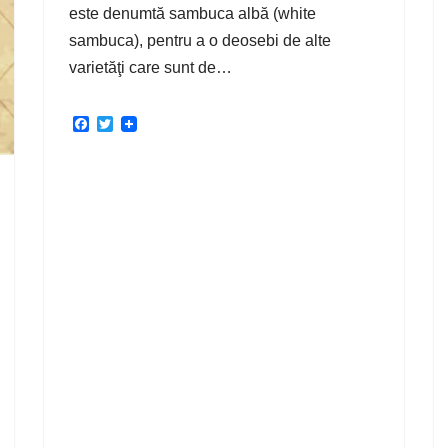
este denumtă sambuca albă (white
sambuca), pentru a o deosebi de alte
varietăţi care sunt de…
F
T
a
w
c
i
e
t
b
t
o
e
o
r
k