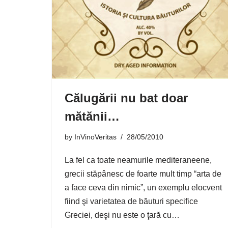
Călugării nu bat doar
mătănii…
by
InVinoVeritas
28/05/2010
La fel ca toate neamurile mediteraneene,
grecii stăpânesc de foarte mult timp “arta de
a face ceva din nimic”, un exemplu elocvent
fiind şi varietatea de băuturi specifice
Greciei, deşi nu este o ţară cu…