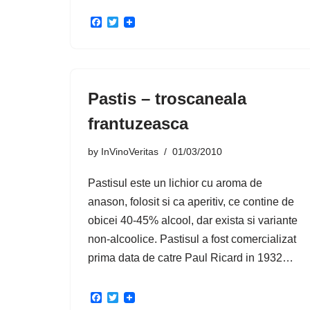
F
T
a
w
c
i
e
t
b
t
o
e
o
r
Pastis – troscaneala
k
frantuzeasca
by
InVinoVeritas
01/03/2010
Pastisul este un lichior cu aroma de
anason, folosit si ca aperitiv, ce contine de
obicei 40-45% alcool, dar exista si variante
non-alcoolice. Pastisul a fost comercializat
prima data de catre Paul Ricard in 1932…
F
T
a
w